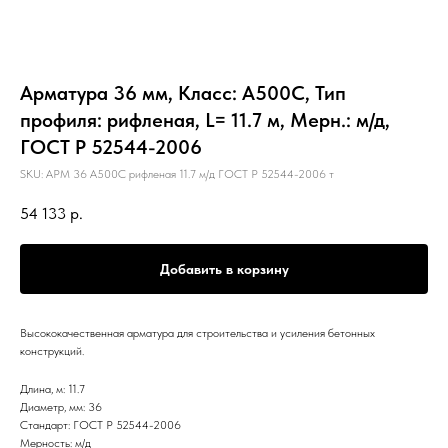
Арматура 36 мм, Класс: А500С, Тип
профиля: рифленая, L= 11.7 м, Мерн.: м/д,
ГОСТ Р 52544-2006
SKU:
АРМ 36 А500С рифленая 11.7 м/д ГОСТ Р 52544-2006 т
54 133
р.
Добавить в корзину
Высококачественная арматура для строительства и усиления бетонных
конструкций.
Длина, м: 11.7
Диаметр, мм: 36
Стандарт: ГОСТ Р 52544-2006
Мерность: м/д