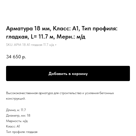
Арматура 18 мм, Класс: А1, Тип профиля:
гладкая, L= 11.7 м, Мерн.: м/д
SKU:
АРМ 18 А1 гладкая 11.7 м/д т
34 650
р.
Добавить в корзину
Высококачественная арматура для строительства и усиления бетонных
конструкций.
Длина, м: 11.7
Диаметр, мм: 18
Мерность: м/д
Класс: А1
Тип профиля: гладкая