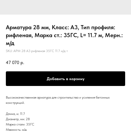
Арматура 28 мм, Класс: А3, Тип профиля:
рифленая, Марка ст.: 35ГС, L= 11.7 м, Мерн.:
м/д
SKU:
АРМ 28 А3 рифленая 35ГС 11.7 м/д т
47 070
р.
Добавить в корзину
Высококачественная арматура для строительства и усиления бетонных
конструкций.
Длина, м: 11.7
Диаметр, мм: 28
Марка стали: 35ГС
Мерность: м/д