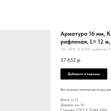
Арматура 16 мм, К
рифленая, L= 12 м
SKU:
АРМ 16 А500С рифленая 12
57 652
р.
Добавить в корзину
Высококачественная арматура для
Длина, м: 12
Диаметр, мм: 16
Стандарт: ГОСТ Р 52544-2006