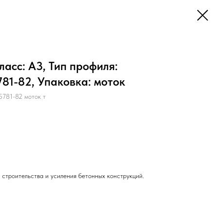
ласс: А3, Тип профиля:
81-82, Упаковка: моток
781-82 моток т
 строительства и усиления бетонных конструкций.