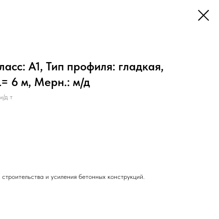
асс: А1, Тип профиля: гладкая,
L= 6 м, Мерн.: м/д
м/д т
 строительства и усиления бетонных конструкций.