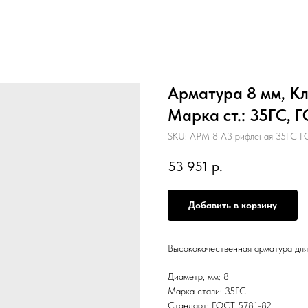
Арматура 8 мм, Кл
Марка ст.: 35ГС, 
SKU:
АРМ 8 А3 рифленая 35ГС ГО
53 951
р.
Добавить в корзину
Высококачественная арматура для
Диаметр, мм: 8
Марка стали: 35ГС
Стандарт: ГОСТ 5781-82