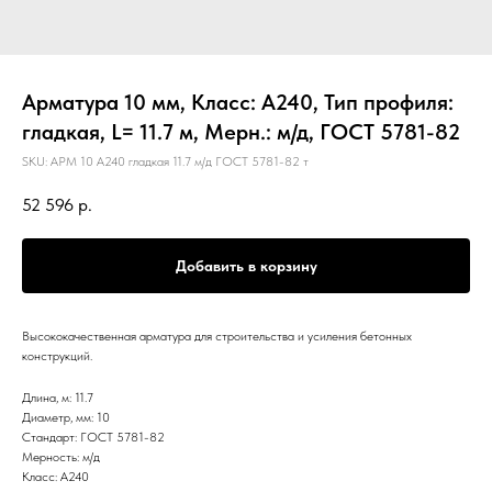
Арматура 10 мм, Класс: А240, Тип профиля:
гладкая, L= 11.7 м, Мерн.: м/д, ГОСТ 5781-82
SKU:
АРМ 10 А240 гладкая 11.7 м/д ГОСТ 5781-82 т
52 596
р.
Добавить в корзину
Высококачественная арматура для строительства и усиления бетонных
конструкций.
Длина, м: 11.7
Диаметр, мм: 10
Стандарт: ГОСТ 5781-82
Мерность: м/д
Класс: А240