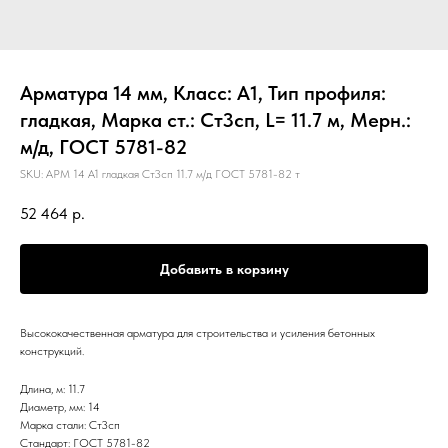
Арматура 14 мм, Класс: А1, Тип профиля:
гладкая, Марка ст.: Ст3сп, L= 11.7 м, Мерн.:
м/д, ГОСТ 5781-82
SKU:
АРМ 14 А1 гладкая Ст3сп 11.7 м/д ГОСТ 5781-82 т
52 464
р.
Добавить в корзину
Высококачественная арматура для строительства и усиления бетонных
конструкций.
Длина, м: 11.7
Диаметр, мм: 14
Марка стали: Ст3сп
Стандарт: ГОСТ 5781-82