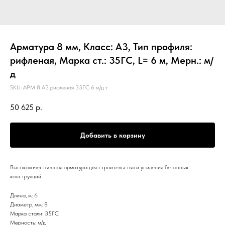
Арматура 8 мм, Класс: А3, Тип профиля:
рифленая, Марка ст.: 35ГС, L= 6 м, Мерн.: м/
д
SKU:
АРМ 8 А3 рифленая 35ГС 6 м/д т
50 625
р.
Добавить в корзину
Высококачественная арматура для строительства и усиления бетонных
конструкций.
Длина, м: 6
Диаметр, мм: 8
Марка стали: 35ГС
Мерность: м/д