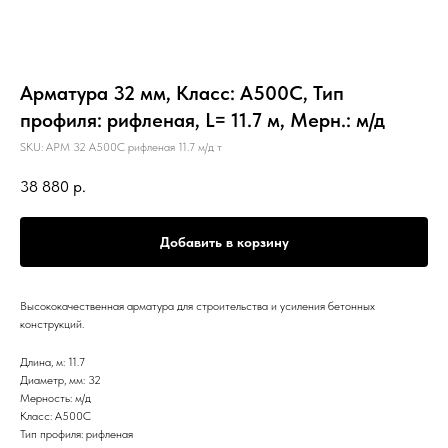
Арматура 32 мм, Класс: А500С, Тип
профиля: рифленая, L= 11.7 м, Мерн.: м/д
SKU:
АРМ 32 А500С рифленая 11.7 м/д т
38 880
р.
Добавить в корзину
Высококачественная арматура для строительства и усиления бетонных
конструкций.
Длина, м: 11.7
Диаметр, мм: 32
Мерность: м/д
Класс: А500С
Тип профиля: рифленая