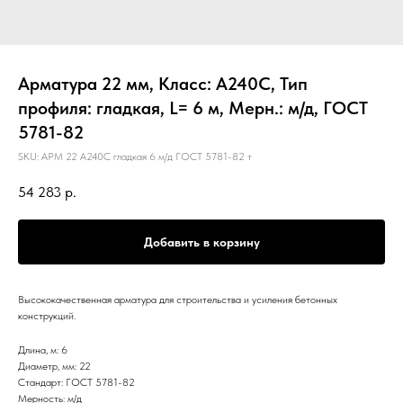
Арматура 22 мм, Класс: А240С, Тип
профиля: гладкая, L= 6 м, Мерн.: м/д, ГОСТ
5781-82
SKU:
АРМ 22 А240С гладкая 6 м/д ГОСТ 5781-82 т
54 283
р.
Добавить в корзину
Высококачественная арматура для строительства и усиления бетонных
конструкций.
Длина, м: 6
Диаметр, мм: 22
Стандарт: ГОСТ 5781-82
Мерность: м/д