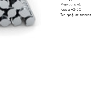
Мерность: м/д
Класс: А240С
Тип профиля: гладкая