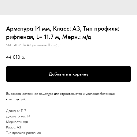
Арматура 14 мм, Класс: А3, Тип профиля:
рифленая, L= 11.7 м, Мерн.: м/д
SKU:
АРМ 14 А3 рифленая 11.7 м/д т
44 010
р.
Добавить в корзину
Высококачественная арматура для строительства и усиления бетонных
конструкций.
Длина, м: 11.7
Диаметр, мм: 14
Мерность: м/д
Класс: А3
Тип профиля: рифленая