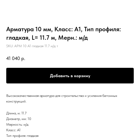
Арматура 10 мм, Класс: А1, Тип профиля:
гладкая, L= 11.7 м, Мерн.: м/д
SKU:
АРМ 10 А1 гладкая 11.7 м/д т
41 040
р.
Добавить в корзину
Высококачественная арматура для строительства и усиления бетонных
конструкций.
Длина, м: 11.7
Диаметр, мм: 10
Мерность: м/д
Класс: А1
Тип профиля: гладкая