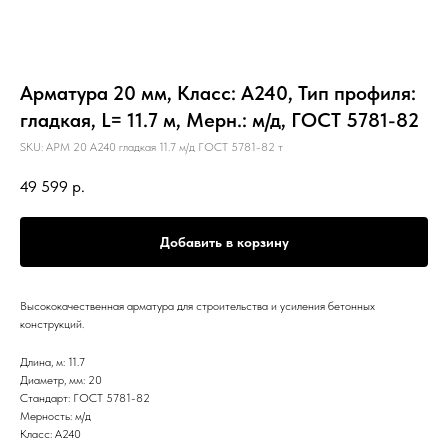
Арматура 20 мм, Класс: А240, Тип профиля:
гладкая, L= 11.7 м, Мерн.: м/д, ГОСТ 5781-82
SKU:
АРМ 20 А240 гладкая 11.7 м/д ГОСТ 5781-82 т
49 599
р.
Добавить в корзину
Высококачественная арматура для строительства и усиления бетонных
конструкций.
Длина, м: 11.7
Диаметр, мм: 20
Стандарт: ГОСТ 5781-82
Мерность: м/д
Класс: А240