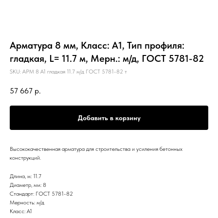
Арматура 8 мм, Класс: А1, Тип профиля:
гладкая, L= 11.7 м, Мерн.: м/д, ГОСТ 5781-82
SKU:
АРМ 8 А1 гладкая 11.7 м/д ГОСТ 5781-82 т
57 667
р.
Добавить в корзину
Высококачественная арматура для строительства и усиления бетонных
конструкций.
Длина, м: 11.7
Диаметр, мм: 8
Стандарт: ГОСТ 5781-82
Мерность: м/д
Класс: А1