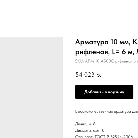
Арматура 10 мм, К
рифленая, L= 6 м,
SKU:
АРМ 10 А500С рифленая 6 
54 023
р.
Добавить в корзину
Высококачественная арматура для
Длина, м: 6
Диаметр, мм: 10
Стандарт: ГОСТ Р 52544-2006