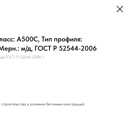
ласс: А500С, Тип профиля:
 Мерн.: м/д, ГОСТ Р 52544-2006
м/д ГОСТ Р 52544-2006 т
 строительства и усиления бетонных конструкций.