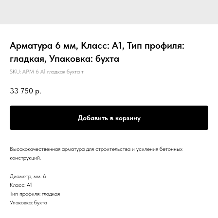
Арматура 6 мм, Класс: А1, Тип профиля:
гладкая, Упаковка: бухта
SKU:
АРМ 6 А1 гладкая бухта т
33 750
р.
Добавить в корзину
Высококачественная арматура для строительства и усиления бетонных
конструкций.
Диаметр, мм: 6
Класс: А1
Тип профиля: гладкая
Упаковка: бухта