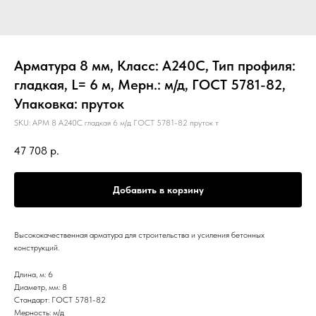
Арматура 8 мм, Класс: А240С, Тип профиля:
гладкая, L= 6 м, Мерн.: м/д, ГОСТ 5781-82,
Упаковка: пруток
SKU:
АРМ 8 А240С гладкая 6 м/д ГОСТ 5781-82 пруток т
47 708
р.
Добавить в корзину
Высококачественная арматура для строительства и усиления бетонных
конструкций.
Длина, м: 6
Диаметр, мм: 8
Стандарт: ГОСТ 5781-82
Мерность: м/д