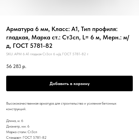
Арматура 6 мм, Класс: А1, Тип профиля:
гладкая, Марка ст.: Ст3сп, L= 6 м, Мерн.: м/
д, ГОСТ 5781-82
SKU:
АРМ 6 А1 гладкая Ст3сп 6 м/д ГОСТ 5781-82 т
56 283
р.
Добавить в корзину
Высококачественная арматура для строительства и усиления бетонных
конструкций.
Длина, м: 6
Диаметр, мм: 6
Марка стали: Ст3сп
Стандарт: ГОСТ 5781-82