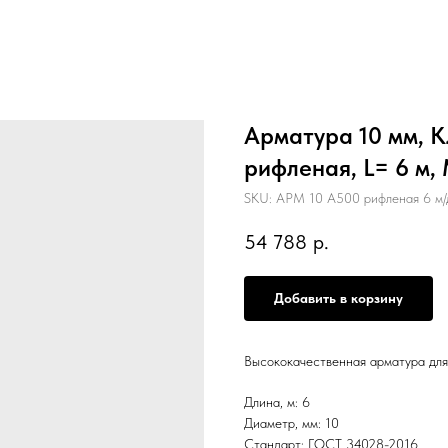
Арматура 10 мм, К
рифленая, L= 6 м,
SKU:
АРМ 10 А500 рифленая 6 м/
54 788
р.
Добавить в корзину
Высококачественная арматура для
Длина, м: 6
Диаметр, мм: 10
Стандарт: ГОСТ 34028-2016