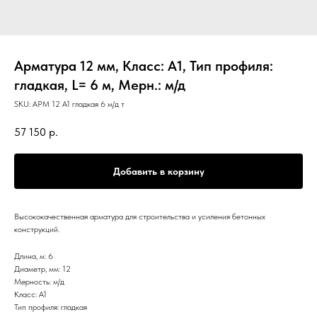
Арматура 12 мм, Класс: А1, Тип профиля:
гладкая, L= 6 м, Мерн.: м/д
SKU:
АРМ 12 А1 гладкая 6 м/д т
57 150
р.
Добавить в корзину
Высококачественная арматура для строительства и усиления бетонных
конструкций.
Длина, м: 6
Диаметр, мм: 12
Мерность: м/д
Класс: А1
Тип профиля: гладкая