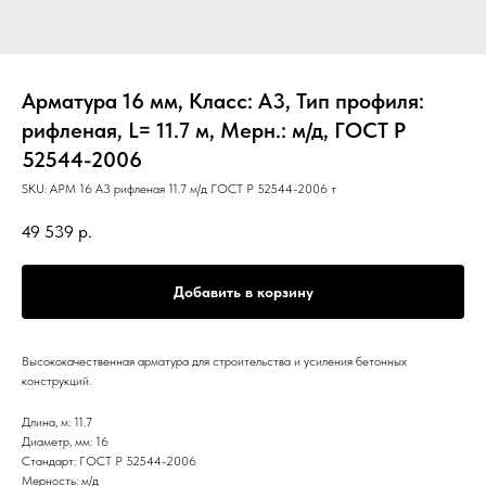
Арматура 16 мм, Класс: А3, Тип профиля:
рифленая, L= 11.7 м, Мерн.: м/д, ГОСТ Р
52544-2006
SKU:
АРМ 16 А3 рифленая 11.7 м/д ГОСТ Р 52544-2006 т
49 539
р.
Добавить в корзину
Высококачественная арматура для строительства и усиления бетонных
конструкций.
Длина, м: 11.7
Диаметр, мм: 16
Стандарт: ГОСТ Р 52544-2006
Мерность: м/д