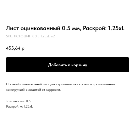
Лист оцинкованный 0.5 мм, Раскрой: 1.25хL
SKU:
ЛСТОЦИНК 0.5 1.25хL м2
455,64
р.
Добавить в корзину
Прочный оцинкованный лист для строительства, кровли и промышленных
конструкций с защитой от коррозии.
Толщина, мм: 0.5
Раскрой, м: 1.25хL