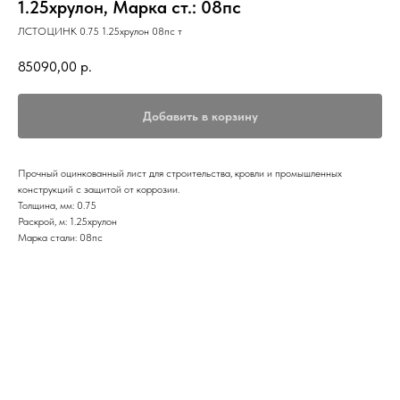
1.25хрулон, Марка ст.: 08пс
ЛСТОЦИНК 0.75 1.25хрулон 08пс т
85090,00
р.
Добавить в корзину
Прочный оцинкованный лист для строительства, кровли и промышленных
конструкций с защитой от коррозии.
Толщина, мм: 0.75
Раскрой, м: 1.25хрулон
Марка стали: 08пс