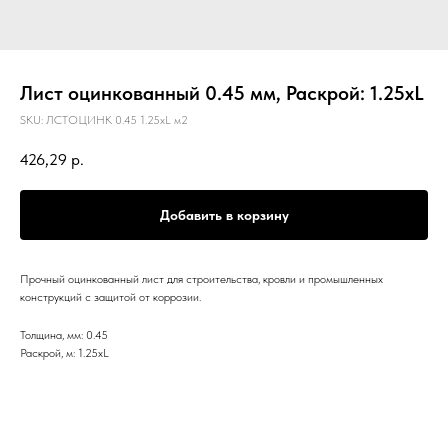
Лист оцинкованный 0.45 мм, Раскрой: 1.25хL
SKU:
ЛСТОЦИНК 0.45 1.25хL м2
426,29
р.
Добавить в корзину
Прочный оцинкованный лист для строительства, кровли и промышленных
конструкций с защитой от коррозии.
Толщина, мм: 0.45
Раскрой, м: 1.25хL