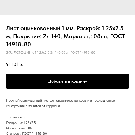
Лист оцинкованный 1 мм, Раскрой: 1.25х2.5
м, Покрытие: Zn 140, Марка ст.: 08сп, ГОСТ
14918-80
SKU:
ЛСТОЦИНК 1 1.25х2.5 Zn 140 08сп ГОСТ 14918-80 т
91 101
р.
Добавить в корзину
Прочный оцинкованный лист для строительства, кровли и промышленных
конструкций с защитой от коррозии.
Толщина, мм: 1
Раскрой, м: 1.25х2.5
Марка стали: 08сп
Стандарт: ГОСТ 14918-80