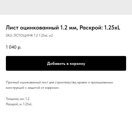
Лист оцинкованный 1.2 мм, Раскрой: 1.25хL
SKU:
ЛСТОЦИНК 1.2 1.25хL м2
1 040
р.
Добавить в корзину
Прочный оцинкованный лист для строительства, кровли и промышленных
конструкций с защитой от коррозии.
Толщина, мм: 1.2
Раскрой, м: 1.25хL