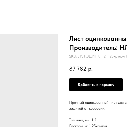
Лист оцинкованный
Производитель: Н
SKU:
ЛСТОЦИНК 1.2 1.25хрулон 
87 782
р.
Добавить в корзину
Прочный оцинкованный лист для с
защитой от коррозии.
Толщина, мм: 1.2
Раскрой, м: 1.25хрулон