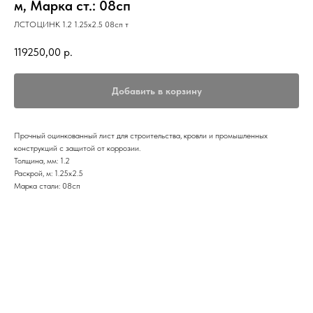
м, Марка ст.: 08сп
ЛСТОЦИНК 1.2 1.25х2.5 08сп т
119250,00
р.
Добавить в корзину
Прочный оцинкованный лист для строительства, кровли и промышленных
конструкций с защитой от коррозии.
Толщина, мм: 1.2
Раскрой, м: 1.25х2.5
Марка стали: 08сп