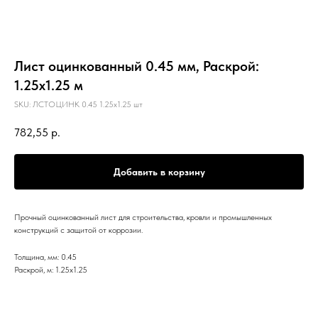
Лист оцинкованный 0.45 мм, Раскрой:
1.25х1.25 м
SKU:
ЛСТОЦИНК 0.45 1.25х1.25 шт
782,55
р.
Добавить в корзину
Прочный оцинкованный лист для строительства, кровли и промышленных
конструкций с защитой от коррозии.
Толщина, мм: 0.45
Раскрой, м: 1.25х1.25