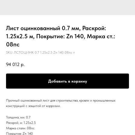
Лист оцинкованный 0.7 мм, Раскрой:
1.25х2.5 м, Покрытие: Zn 140, Марка ст.:
08пс
SKU:
ЛСТОЦИНК 0.7 1.25х2.5 Zn 140 08пс т
94 012
р.
Добавить в корзину
Прочный оцинкованный лист для строительства, кровли и промышленных
конструкций с защитой от коррозии.
Толщина, мм: 0.7
Раскрой, м: 1.25х2.5
Марка стали: 08пс
Покрытие: Zn 140