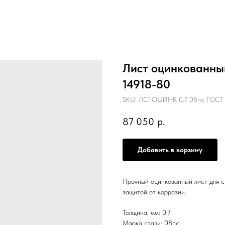
Лист оцинкованный
14918-80
SKU:
ЛСТОЦИНК 0.7 08пс ГОСТ 
87 050
р.
Добавить в корзину
Прочный оцинкованный лист для с
защитой от коррозии.
Толщина, мм: 0.7
Марка стали: 08пс