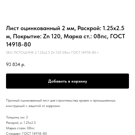
Лист оцинкованный 2 мм, Раскрой: 1.25х2.5
м, Покрытие: Zn 120, Марка ст.: 08пс, ГОСТ
14918-80
SKU:
ЛСТОЦИНК 2 1.25х2.5 Zn 120 08пс ГОСТ 14918-80 т
93 834
р.
Добавить в корзину
Прочный оцинкованный лист для строительства, кровли и промышленных
конструкций с защитой от коррозии.
Толщина, мм: 2
Раскрой, м: 1.25х2.5
Марка стали: 08пс
Стандарт: ГОСТ 14918-80