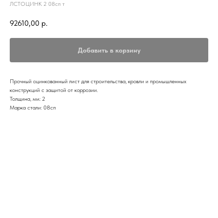
ЛСТОЦИНК 2 08сп т
92610,00
р.
Добавить в корзину
Прочный оцинкованный лист для строительства, кровли и промышленных
конструкций с защитой от коррозии.
Толщина, мм: 2
Марка стали: 08сп