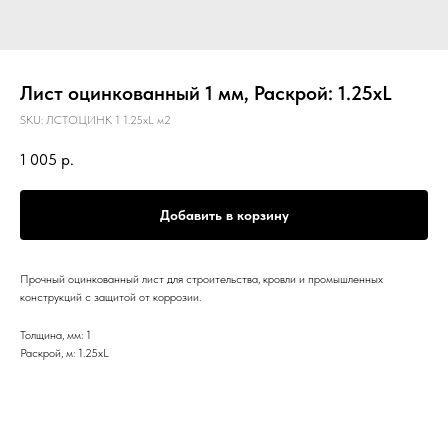
Лист оцинкованный 1 мм, Раскрой: 1.25хL
SKU:
ЛСТОЦИНК 1 1.25хL м2
1 005
р.
Добавить в корзину
Прочный оцинкованный лист для строительства, кровли и промышленных
конструкций с защитой от коррозии.
Толщина, мм: 1
Раскрой, м: 1.25хL