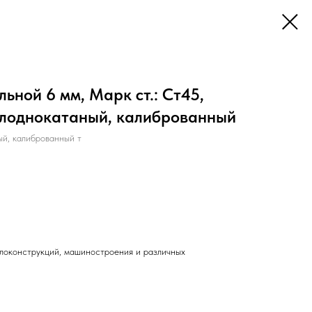
ьной 6 мм, Марк ст.: Ст45,
холоднокатаный, калиброванный
й, калиброванный т
локонструкций, машиностроения и различных