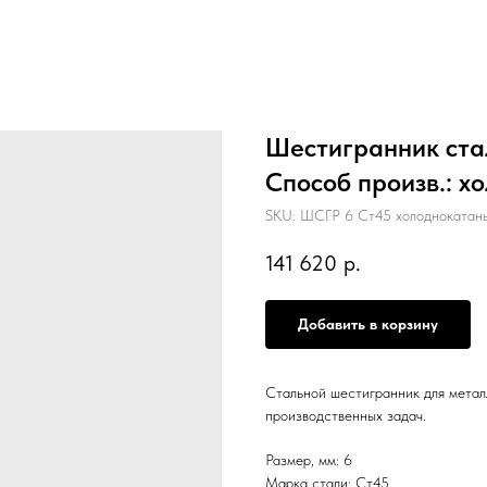
Шестигранник стал
Способ произв.: 
SKU:
ШСГР 6 Ст45 холоднокатаны
141 620
р.
Добавить в корзину
Стальной шестигранник для метал
производственных задач.
Размер, мм: 6
Марка стали: Ст45