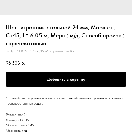
Шестигранник стальной 24 мм, Марк ст.:
Ст45, L= 6.05 м, Мерн.: м/д, Способ произв.:
горячекатаный
SKU:
ШСГР 24 Ст45 6.05 м/д горячекатаный т
96 533
р.
Добавить в корзину
Стальной шестигранник для металлоконструкций, машиностроения и различных
производственных задач.
Размер, мм: 24
Длина, м: 06.05
Марка стали: Ст45
Мерность: м/д