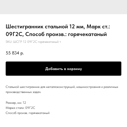
Шестигранник стальной 12 мм, Марк ст.:
09Г2С, Способ произв.: горячекатаный
SKU:
ШСГР 12 09Г2С горячекатаный т
55 834
р.
Добавить в корзину
Стальной шестигранник для металлоконструкций, машиностроения и различных
производственных задач.
Размер, мм: 12
Марка стали: 09Г2С
Способ произв.: горячекатаный