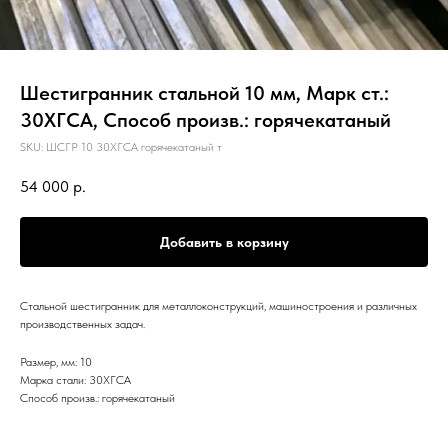
Шестигранник стальной 10 мм, Марк ст.:
30ХГСА, Способ произв.: горячекатаный
SKU:
ШСГР 10 30ХГСА горячекатаный т
54 000
р.
Добавить в корзину
Стальной шестигранник для металлоконструкций, машиностроения и различных
производственных задач.
Размер, мм: 10
Марка стали: 30ХГСА
Способ произв.: горячекатаный