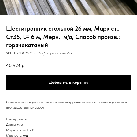
Шестигранник стальной 26 мм, Марк ст.:
Ст35, L= 6 м, Мерн.: м/д, Способ произв.:
горячекатаный
SKU:
ШСГР 26 Ст35 6 м/д горячекатаный т
48 924
р.
Добавить в корзину
Стальной шестигранник для металлоконструкций, машиностроения и различных
производственных задач.
Размер, мм: 26
Длина, м: 6
Марка стали: Ст35
Мерность: м/д