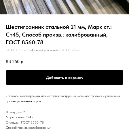
Шестигранник стальной 21 мм, Марк ст.:
Ст45, Способ произв.: калиброванный,
ГОСТ 8560-78
SKU:
ШСГР 21 Ст45 калиброванный ГОСТ 8560-78 т
88 260
р.
Добавить в корзину
Стальной шестигранник для металлоконструкций, машиностроения и различных
производственных задач.
Размер, мм: 21
Марка стали: Ст45
Стандарт: ГОСТ 8560-78
Способ произв.: калиброванный