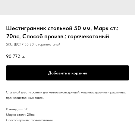
Шестигранник стальной 50 мм, Марк ст.:
20пс, Способ произв.: горячекатаный
SKU:
ШСГР 50 20пс горячекатаный т
90 772
р.
Добавить в корзину
Стальной шестигранник для металлоконструкций, машиностроения и различных
производственных задач.
Размер, мм: 50
Марка стали: 20пс
Способ произв.: горячекатаный