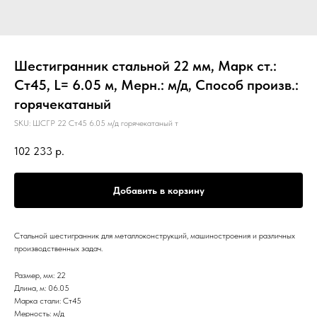
Шестигранник стальной 22 мм, Марк ст.:
Ст45, L= 6.05 м, Мерн.: м/д, Способ произв.:
горячекатаный
SKU:
ШСГР 22 Ст45 6.05 м/д горячекатаный т
102 233
р.
Добавить в корзину
Стальной шестигранник для металлоконструкций, машиностроения и различных
производственных задач.
Размер, мм: 22
Длина, м: 06.05
Марка стали: Ст45
Мерность: м/д