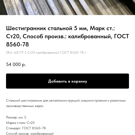
Шестигранник стальной 5 мм, Марк ст.:
Ст20, Способ произв.: калиброванный, ГОСТ
8560-78
SKU:
ШСГР 5 Ст20 калиброванный ГОСТ 8560-78 т
54 000
р.
Добавить в корзину
Стальной шестигранник для металлоконструкций, машиностроения и различных
производственных задач.
Размер, мм: 5
Марка стали: Ст20
Стандарт: ГОСТ 8560-78
Способ произв.: калиброванный