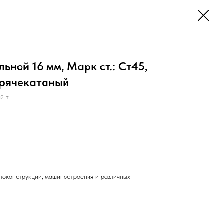
ьной 16 мм, Марк ст.: Ст45,
орячекатаный
й т
локонструкций, машиностроения и различных