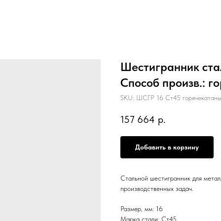
Шестигранник стал
Способ произв.: г
SKU:
ШСГР 16 Ст45 горячекатаны
157 664
р.
Добавить в корзину
Стальной шестигранник для метал
производственных задач.
Размер, мм: 16
Марка стали: Ст45