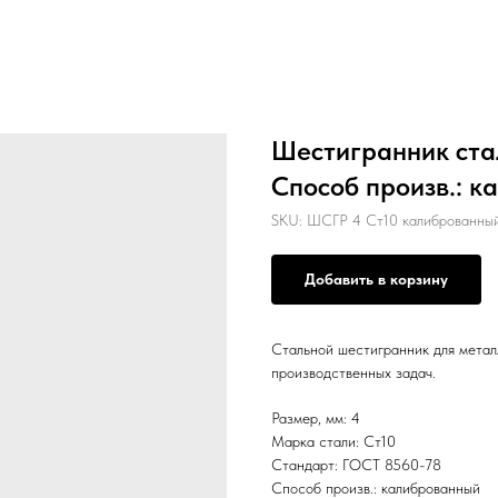
Шестигранник стал
Способ произв.: к
SKU:
ШСГР 4 Ст10 калиброванны
Добавить в корзину
Стальной шестигранник для метал
производственных задач.
Размер, мм: 4
Марка стали: Ст10
Стандарт: ГОСТ 8560-78
Способ произв.: калиброванный