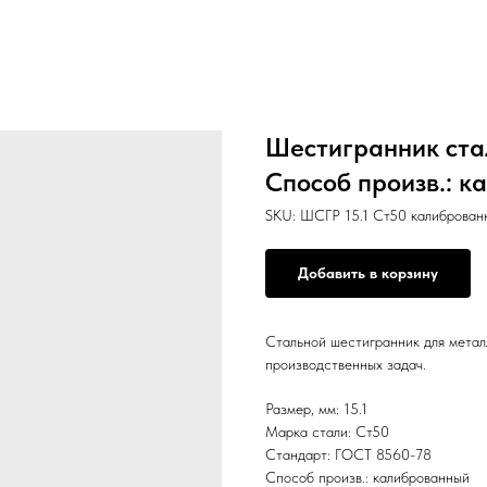
Шестигранник сталь
Способ произв.: к
SKU:
ШСГР 15.1 Ст50 калиброван
Добавить в корзину
Стальной шестигранник для метал
производственных задач.
Размер, мм: 15.1
Марка стали: Ст50
Стандарт: ГОСТ 8560-78
Способ произв.: калиброванный