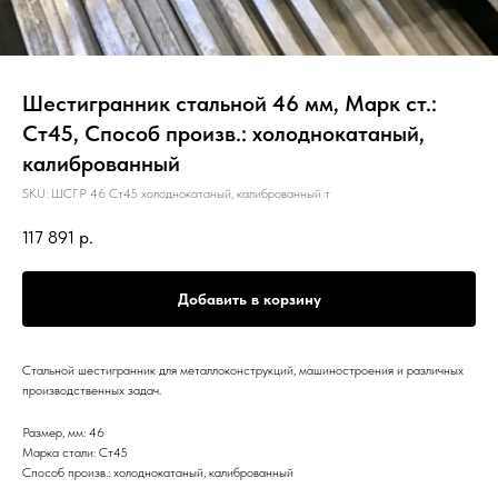
Шестигранник стальной 46 мм, Марк ст.:
Ст45, Способ произв.: холоднокатаный,
калиброванный
SKU:
ШСГР 46 Ст45 холоднокатаный, калиброванный т
117 891
р.
Добавить в корзину
Стальной шестигранник для металлоконструкций, машиностроения и различных
производственных задач.
Размер, мм: 46
Марка стали: Ст45
Способ произв.: холоднокатаный, калиброванный